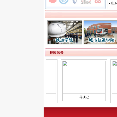
山东
校园一隅
寻铁记